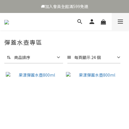
🎉夏日補水🎁加碼送好禮🌹
🚚加入會員全館滿599免運
🎉夏日補水🎁加碼送好禮🌹
彈蓋水壺專區
商品排序
每頁顯示 24 個