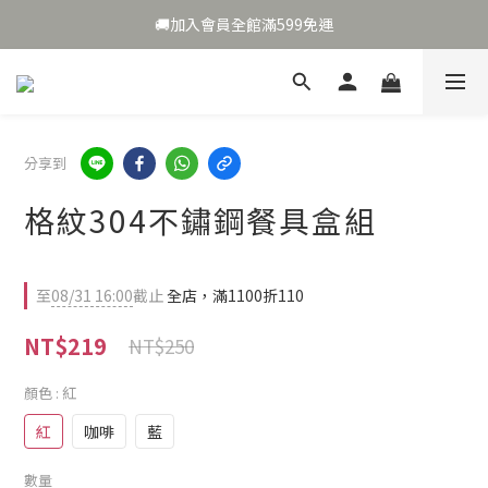
🎉夏日補水🎁加碼送好禮🌹
🚚加入會員全館滿599免運
🎉夏日補水🎁加碼送好禮🌹
分享到
格紋304不鏽鋼餐具盒組
至
08/31 16:00
截止
全店，滿1100折110
NT$219
NT$250
顏色
: 紅
紅
咖啡
藍
數量