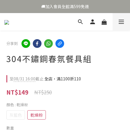
🎉夏日補水🎁加碼送好禮🌹
🚚加入會員全館滿599免運
🎉夏日補水🎁加碼送好禮🌹
分享到
304不鏽鋼春氛餐具組
至
08/31 16:00
截止
全店，滿1100折110
NT$149
NT$250
顏色
: 乾燥粉
灰藍色
乾燥粉
數量