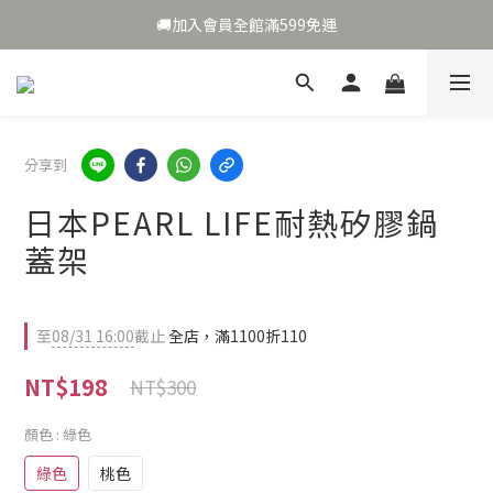
🎉夏日補水🎁加碼送好禮🌹
🚚加入會員全館滿599免運
🎉夏日補水🎁加碼送好禮🌹
分享到
日本PEARL LIFE耐熱矽膠鍋
蓋架
至
08/31 16:00
截止
全店，滿1100折110
NT$198
NT$300
顏色
: 綠色
綠色
桃色