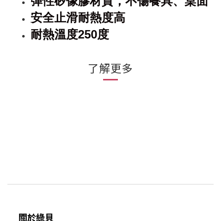
彈性矽像膠材質，不傷餐具、桌面
安全止滑耐熱度高
耐熱溫度
250
度
了解更多
關於綠貝